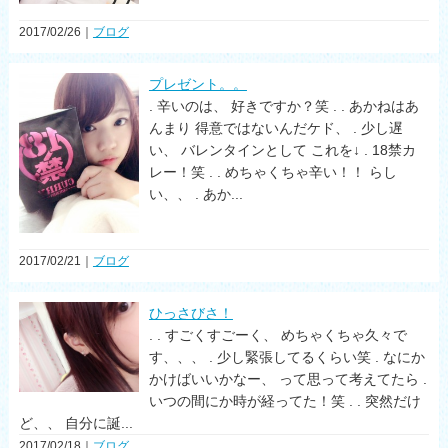
2017/02/26｜
ブログ
プレゼント。。
. 辛いのは、 好きですか？笑 . . あかねはあ
んまり 得意ではないんだケド、 . 少し遅
い、 バレンタインとして これを↓ . 18禁カ
レー！笑 . . めちゃくちゃ辛い！！ らし
い、、 . あか...
2017/02/21｜
ブログ
ひっさびさ！
. . すごくすごーく、 めちゃくちゃ久々で
す、、、 . 少し緊張してるくらい笑 . なにか
かけばいいかなー、 って思って考えてたら .
いつの間にか時が経ってた！笑 . . 突然だけ
ど、、 自分に誕...
2017/02/18｜
ブログ