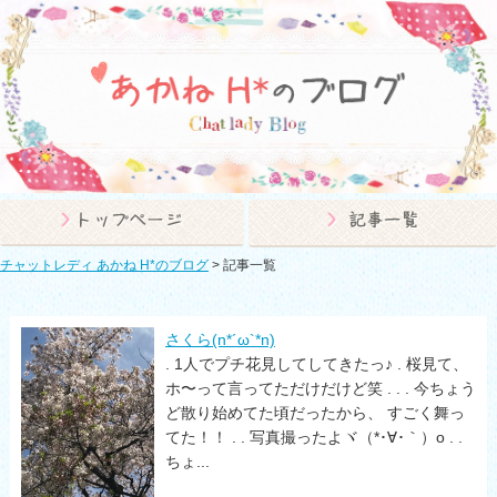
チャットレディ あかね H*のブログ
>
記事一覧
さくら(n*´ω`*n)
. 1人でプチ花見してしてきたっ♪ . 桜見て、
ホ〜って言ってただけだけど笑 . . . 今ちょう
ど散り始めてた頃だったから、 すごく舞っ
てた！！ . . 写真撮ったよヾ（*･∀･｀）o . .
ちょ...