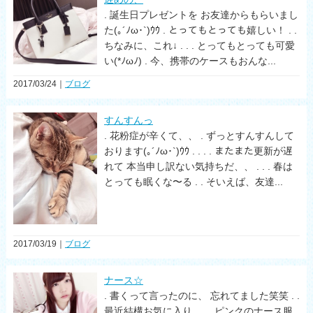
. 誕生日プレゼントを お友達からもらいまし
た(｡´ﾉω･`)ｳｳ . とってもとっても嬉しい！ . .
ちなみに、これ↓ . . . とってもとっても可愛
い(*ﾉωﾉ) . 今、携帯のケースもおんな...
2017/03/24｜
ブログ
すんすんっ
. 花粉症が辛くて、、 . ずっとすんすんして
おります(｡´ﾉω･`)ｳｳ . . . . またまた更新が遅
れて 本当申し訳ない気持ちだ、、 . . . 春は
とっても眠くな〜る . . そいえば、友達...
2017/03/19｜
ブログ
ナース☆
. 書くって言ったのに、 忘れてました笑笑 . .
最近結構お気に入り、、 ピンクのナース服