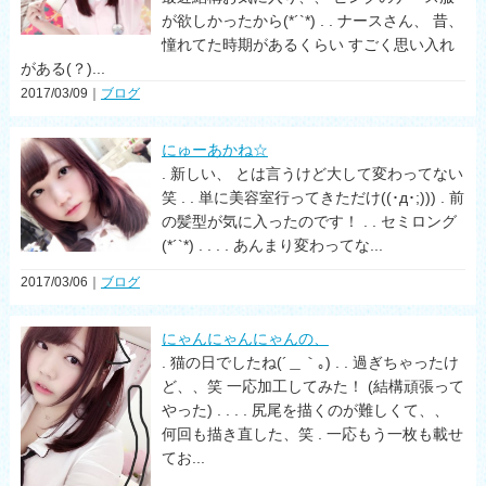
が欲しかったから(*´`*) . . ナースさん、 昔、
憧れてた時期があるくらい すごく思い入れ
がある(？)...
2017/03/09｜
ブログ
にゅーあかね☆
. 新しい、 とは言うけど大して変わってない
笑 . . 単に美容室行ってきただけ((･д･;))) . 前
の髪型が気に入ったのです！ . . セミロング
(*´`*) . . . . あんまり変わってな...
2017/03/06｜
ブログ
にゃんにゃんにゃんの、
. 猫の日でしたね(´＿｀｡) . . 過ぎちゃったけ
ど、、笑 一応加工してみた！ (結構頑張って
やった) . . . . 尻尾を描くのが難しくて、、
何回も描き直した、笑 . 一応もう一枚も載せ
てお...