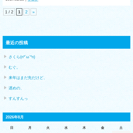
1 / 2
1
2
»
最近の投稿
さくら(n*´ω`*n)
むぐ。
来年はまだ先だけど、
遅めの、
すんすんっ
2026年8月
日
月
火
水
木
金
土