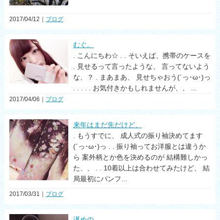
2017/04/12｜
ブログ
むぐ。
. こんにちわ☆ . . そいえば、携帯のケースを
. 見せるって言ったような、 言ってないよう
な、？ . まあまあ、 見せちゃおう(´っ･ω･)っ
. . . . . お気付きかもしれませんが、、 ...
2017/04/06｜
ブログ
来年はまだ先だけど、
. もうすでに、 成人式の振り袖決めてます
(´っ･ω･)っ . . 振り袖ってお洋服とは違うか
ら 案外柄とか色を決めるのが 結構難しかっ
た、、 . . 10着以上は合わせてみたけど、 結
局最初にパンフ...
2017/03/31｜
ブログ
遅めの、